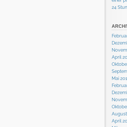
einer p
24 Stu
ARCHI
Februa
Dezemb
Novem
April 2
Oktobe
Septem
Mai 20
Februa
Dezemb
Novem
Oktobe
August
April 2