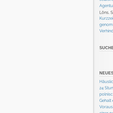
Agentu
Löns, 
Kurzzei
genomm
Verhin
SUCH
NEUES
Häuslic
24 Stu
polnisc
Gehalt 
Voraus