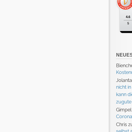
4.6
5
NEUE
Biench
Koste
Jolant
nicht 
kann d
zugut
Gimpel
Corona
Chris
z
selbst 