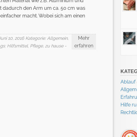
chten Material wie z.B. Aluminium und
rt dadurch den Arm um ca. 50 cm was
einfacher macht. Wobei sich am einen
.
Mehr
uni 10, 2016
Kategorie:
Allgemein
,
erfahren
ags:
Hilfsmittel
,
Pflege
,
zu hause
-
KATEG
Ablauf
Allgem
Erfahr
Hilfe 
Rechtli