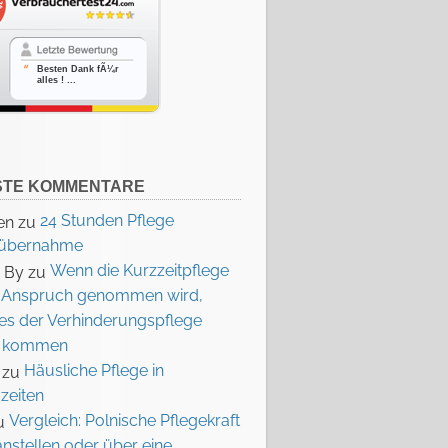
Besten Dank fÃ¼r
alles ! ...
STE KOMMENTARE
24 Stunden Pflege
en
zu
nübernahme
Wenn die Kurzzeitpflege
a By
zu
in Anspruch genommen wird,
ies der Verhinderungspflege
e kommen
Häusliche Pflege in
zu
zeiten
Vergleich: Polnische Pflegekraft
u
anstellen oder über eine