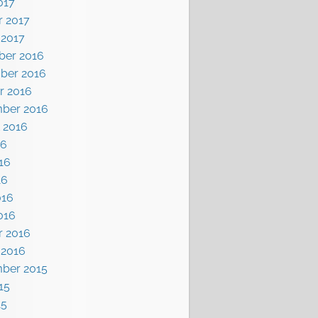
017
r 2017
 2017
er 2016
ber 2016
r 2016
ber 2016
 2016
16
16
16
016
016
r 2016
 2016
ber 2015
15
15