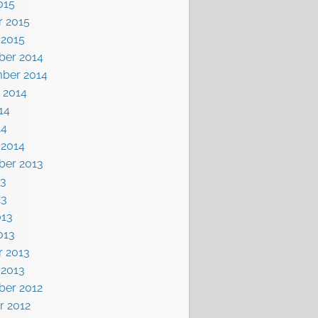
015
r 2015
 2015
er 2014
ber 2014
 2014
14
14
 2014
er 2013
13
13
013
013
r 2013
 2013
er 2012
r 2012