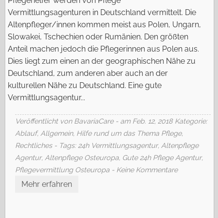
Pflegehelfer werden von Pflege
Vermittlungsagenturen in Deutschland vermittelt. Die
Altenpfleger/innen kommen meist aus Polen, Ungarn,
Slowakei, Tschechien oder Rumänien. Den größten
Anteil machen jedoch die Pflegerinnen aus Polen aus.
Dies liegt zum einen an der geographischen Nähe zu
Deutschland, zum anderen aber auch an der
kulturellen Nähe zu Deutschland. Eine gute
Vermittlungsagentur...
Veröffentlicht von BavariaCare - am Feb. 12, 2018
Kategorie:
Ablauf
,
Allgemein
,
Hilfe rund um das Thema Pflege
,
Rechtliches
- Tags:
24h Vermittlungsagentur
,
Altenpflege
Agentur
,
Altenpflege Osteuropa
,
Gute 24h Pflege Agentur
,
Pflegevermittlung Osteuropa
- Keine Kommentare
Mehr erfahren