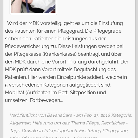
Wird der MDK vorstellig, geht es um die Einstufung
des Patienten für einen Pflegegrad. Die Pflegegrade
sichern den Patienten die Leistungen aus der
Pflegeversicherung zu. Diese Leistungen werden bei
der Pflegekasse (Krankenkasse) beantragt und über
den MDK durch eine Vorort-Prüfung durchgeführt. Der
MDK prüft dann Vorort mittels Begutachtung des
Patienten. Hier werden Einzelpunkte addiert, welche in
5 verschiedenen Kategorien aufgegliedert sind:
Mobilität (Aufrichten im Bett, Sitzposition und
umsetzen, Fortbewegen...
Veröffentlicht von BavariaCare - am Feb. 23, 2018
Kategorie:
Allgemein
,
Hilfe rund um das Thema Pflege
,
Rechtliches
-
Tags:
Download Pflegetagebuch
,
Einstufung Pflegegrade
,