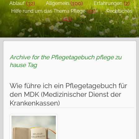
(32)
(100)
(2)
Ablauf
Allgemein
Erfahrungen
(51)
Hilfe rund um das Thema Pflege
Rechtliches
(43)
Archive for the Pflegetagebuch pflege zu
hause Tag
Wie führe ich ein Pflegetagebuch für
den MDK (Medizinischer Dienst der
Krankenkassen)