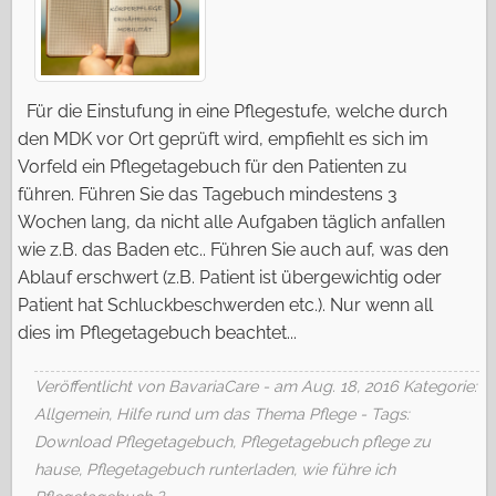
Für die Einstufung in eine Pflegestufe, welche durch
den MDK vor Ort geprüft wird, empfiehlt es sich im
Vorfeld ein Pflegetagebuch für den Patienten zu
führen. Führen Sie das Tagebuch mindestens 3
Wochen lang, da nicht alle Aufgaben täglich anfallen
wie z.B. das Baden etc.. Führen Sie auch auf, was den
Ablauf erschwert (z.B. Patient ist übergewichtig oder
Patient hat Schluckbeschwerden etc.). Nur wenn all
dies im Pflegetagebuch beachtet...
Veröffentlicht von BavariaCare - am Aug. 18, 2016
Kategorie:
Allgemein
,
Hilfe rund um das Thema Pflege
- Tags:
Download Pflegetagebuch
,
Pflegetagebuch pflege zu
hause
,
Pflegetagebuch runterladen
,
wie führe ich