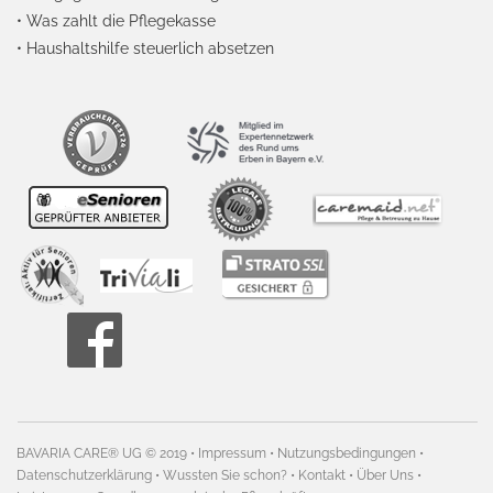
•
Was zahlt die Pflegekasse
•
Haushaltshilfe steuerlich absetzen
BAVARIA CARE® UG ©
2019
•
Impressum
•
Nutzungsbedingungen
•
Datenschutzerklärung
•
Wussten Sie schon?
•
Kontakt
•
Über Uns
•