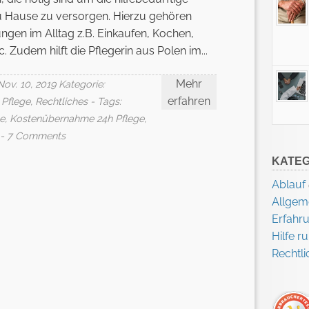
u Hause zu versorgen. Hierzu gehören
lungen im Alltag z.B. Einkaufen, Kochen,
. Zudem hilft die Pflegerin aus Polen im...
Mehr
Nov. 10, 2019
Kategorie:
erfahren
 Pflege
,
Rechtliches
- Tags:
e
,
Kostenübernahme 24h Pflege
,
- 7 Comments
KATEG
Ablauf
Allgem
Erfahr
Hilfe 
Rechtli