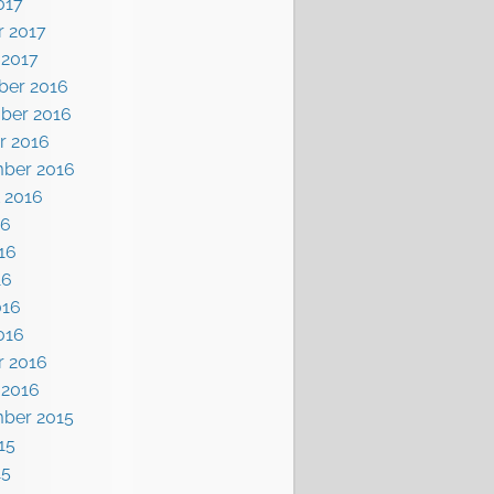
017
r 2017
 2017
er 2016
ber 2016
r 2016
ber 2016
 2016
16
16
16
016
016
r 2016
 2016
ber 2015
15
15