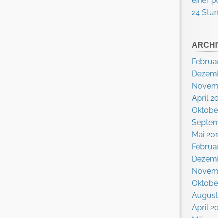
einer p
24 Stu
ARCHI
Februa
Dezemb
Novem
April 2
Oktobe
Septem
Mai 20
Februa
Dezemb
Novem
Oktobe
August
April 2