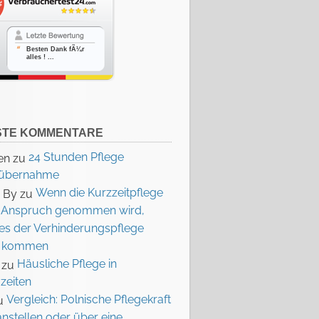
Besten Dank fÃ¼r
alles ! ...
STE KOMMENTARE
24 Stunden Pflege
en
zu
nübernahme
Wenn die Kurzzeitpflege
a By
zu
in Anspruch genommen wird,
ies der Verhinderungspflege
e kommen
Häusliche Pflege in
zu
zeiten
Vergleich: Polnische Pflegekraft
u
anstellen oder über eine