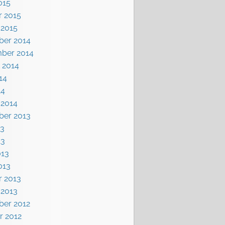
015
r 2015
 2015
er 2014
ber 2014
 2014
14
14
 2014
er 2013
13
13
013
013
r 2013
 2013
er 2012
r 2012