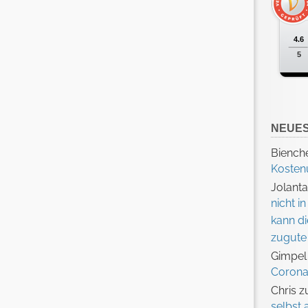
4.6
5
NEUE
Biench
Koste
Jolant
nicht 
kann d
zugut
Gimpel
Corona
Chris
z
selbst 