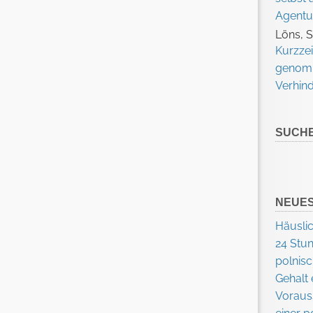
Agentu
Löns, 
Kurzzei
genomm
Verhin
SUCH
NEUES
Häuslic
24 Stu
polnisc
Gehalt 
Voraus