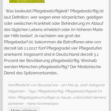
Was bedeutet Pflegebedürftigkeit? Pflegebedürftig ist
laut Definition, wer wegen einer körperlichen, geistigen
oder seelischen Krankheit oder Behinderung im Ablauf
des täglichen Lebens erheblich oder im höheren Maße
der Hilfe bedarf. Je nachdem wie groß der
Pflegebedarf ist, bekommen die Betroffenen eine von
derzeit (ab 1.1.2017 fünf Pflegegrade) vier Pflegestufen
anerkannt. Insgesamt sind in Deutschland derzeit 3,1
Prozent der Bevölkerung pflegebedürftig. Weshalb
werden Menschen pflegebedürftig? Der Medizinische
Dienst des Spitzenverbandes...
Veröffentlicht von BavariaCare - am Mai 25, 2016
Kategorie:
Allgemein
- Tags:
Pflegebedürftig
,
Pflegebedürftigkeit im
Alter
,
Pflegetagebuch pflege zu hause
,
unterschied demenz
alzheimer
- Keine Kommentare
Mehr erfahren