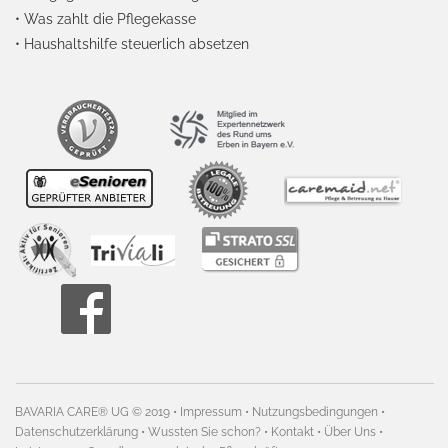
•
Was zahlt die Pflegekasse
•
Haushaltshilfe steuerlich absetzen
BAVARIA CARE® UG ©
2019
•
Impressum
•
Nutzungsbedingungen
•
Datenschutzerklärung
•
Wussten Sie schon?
•
Kontakt
•
Über Uns
•